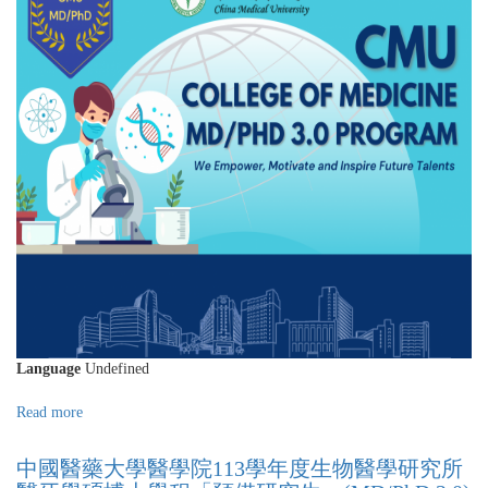
學
醫
程
學
錄
院
取
113
名
學
單
年
(CMU
度
College
MD/PhD
of
2.0
Medicine
學
MD/PhD
程
Program
錄
Admission
取
List)
名
單
(CMU
College
Language
Undefined
of
Medicine
Read more
about
MD/PhD
中
Program
國
中國醫藥大學醫學院113學年度生物醫學研究所
Admission
醫