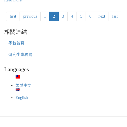
Read more
about
中
國
first
previous
1
2
3
4
5
6
next
last
醫
藥
大
相關連結
學
醫
學校首頁
學
院
研究生事務處
113
學
Languages
年
度
生
物
繁體中文
醫
學
English
研
究
所
醫
牙