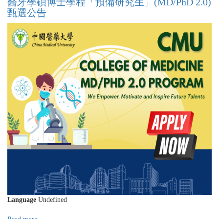
醫牙學碩博士學程「預備研究生」(MD/PhD 2.0)
List)
藥
甄選公告
大
學
醫
學
院
113
學
年
度
MD/PhD
Program
3.0
學
程
甄
選
公
告
Language
Undefined