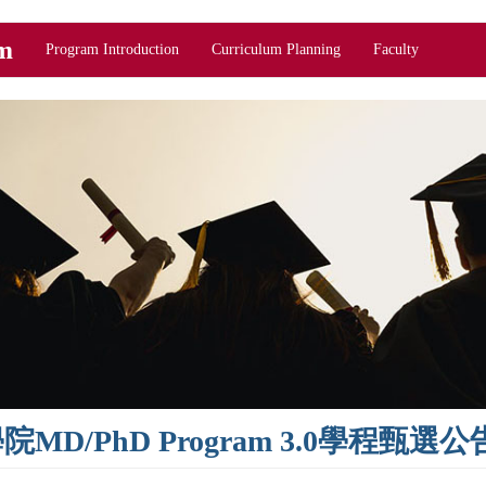
m
Program Introduction
Curriculum Planning
Faculty
D/PhD Program 3.0學程甄選公