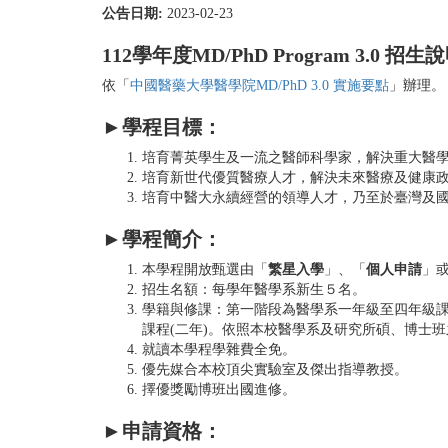
公告日期:
2023-02-23
112學年度MD/PhD Program 3.0 招生
依「
中國醫藥大學醫學院MD/PhD 3.0 實施要點
」辦理。
►
學程目標：
培育菁英學生及一流之醫師科學家，解決重大醫
培育新世代優質醫療人才，解決未來醫療及健康
培育中醫大永續經營的領導人才，乃至於臺灣及
►
學程簡介：
本學程開放甄選由「
繁星入學
」、「
個人申請
」
招生名額：每學年醫學系新生５名。
學籍與修課：第一階段為醫學系一年級至四年級課
課程(二年)。依照本校醫學系及研究所碩、博士
就讀本學程學雜費全免。
優先媒合本校頂尖實驗室及傑出指導教授。
擇優獎勵博班出國進修。
►
申請資格：