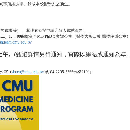
優異事蹟經薦舉」錄取本校醫學系之新生。
展成果等） 、其他有助於申請之個人成就資料。
週二）17：00前
繳交至MD/PhD專案辦公室（醫學大樓四樓-醫學院辦公室）
shuen@cmu.edu.tw
上午。(
甄選詳情另行通知，實際以網站或通知為準。
公室 (
shuen@cmu.edu.tw
或 04-2205-3366分機2191)