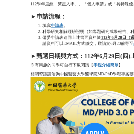
112學年度經「繁星入學」、「個人申請」或「具特殊
►申請流程：
填寫
申請表
。
科學研究相關經驗證明（如專題研究成果報告、科
備妥申請表連同上述書面資料於
112年6月20日（
請資料可以EMAIL方式繳交，敬請於6月20前寄至
►
甄選日期與方式：112年6月29日(四)
※有興趣的同學可自行下載閱讀【
學程介紹簡章
】
相關資訊請洽詢中國醫藥大學醫學院MD/PhD學程專案辦