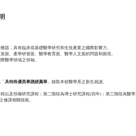
說明
學難題，具有臨床或基礎醫學研究和生技產業之國際影響力。
政策面、產學研發面、醫學教育面、醫學人文面的問題和困境。
國際醫學領域之領袖。
或「
具特殊優異事蹟經薦舉
」錄取本校醫學系之新生就讀。
程以及預備研究課程；第二階段為博士研究課程(四年)；第三階段為醫學
班之修課相關規範。