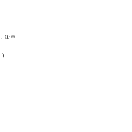
。註: 申
)