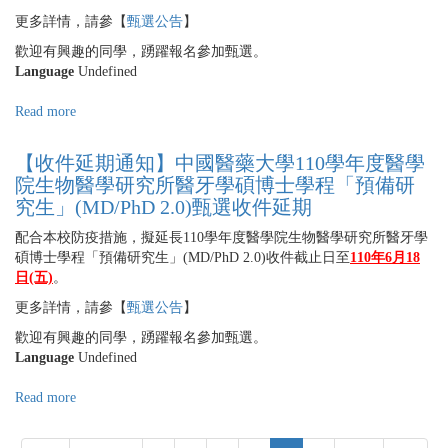
3.0
中
更多詳情，請參【
甄選公告
】
學
國
程
醫
歡迎有興趣的同學，踴躍報名參加甄選。
錄
藥
Language
Undefined
取
大
名
學
Read more
about
單
110
【收
學
件
【收件延期通知】中國醫藥大學110學年度醫學
年
延
院生物醫學研究所醫牙學碩博士學程「預備研
度
期
究生」(MD/PhD 2.0)甄選收件延期
醫
通
學
知】
配合本校防疫措施，擬延長110學年度醫學院生物醫學研究所醫牙學
院
中
碩博士學程「預備研究生」(MD/PhD 2.0)收件截止日至
110年6月18
MD/PhD
國
日(五)
。
3.0
醫
更多詳情，請參【
甄
甄選公告
】
藥
選
大
歡迎有興趣的同學，踴躍報名參加甄選。
收
學
Language
Undefined
件
110
延
學
Read more
about
期
年
【收
度
件