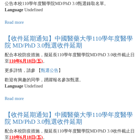
中
公告本校110學年度醫學院MD/PhD 3.0甄選錄取名單。
國
Language
Undefined
醫
藥
Read more
about
大
【錄
學
取
【收件延期通知】中國醫藥大學110學年度醫學
110
公
院 MD/PhD 3.0甄選收件延期
學
告】
年
中
配合本校防疫措施，擬延長110學年度醫學院MD/PhD 3.0收件截止日
度
國
至
110
年6月18日(五)
。
醫
醫
更多詳情，請參 【
甄選公告
】
學
藥
院
大
歡迎有興趣的同學，踴躍報名參加甄選。
MD/PhD
學
Language
Undefined
3.0
110
學
學
Read more
about
程
年
【收
錄
度
件
【收件延期通知】中國醫藥大學110學年度醫學
取
醫
延
院 MD/PhD 3.0甄選收件延期
名
學
期
單
院
通
配合本校防疫措施，擬延長110學年度醫學院MD/PhD 3.0收件截止日
MD/PhD
知】
至
110
年6月18日(五)
。