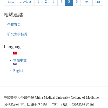
醫
first
previous
1
2
3
4
5
6
next
last
延
學
期
院
通
相關連結
MD/PhD
知】
3.0
中
學校首頁
甄
國
選
醫
研究生事務處
收
藥
件
大
延
Languages
學
期
110
學
年
繁體中文
度
醫
English
學
院
生
物
醫
中國醫藥大學醫學院 China Medical University College of Medicine
學
研
404333台中市北區學士路91號 | TEL: +886-4-22053366 #2191 |