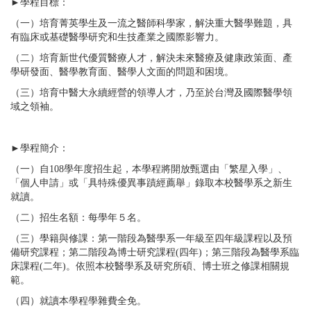
►學程目標：
（一）培育菁英學生及一流之醫師科學家，解決重大醫學難題，具
有臨床或基礎醫學研究和生技產業之國際影響力。
（二）培育新世代優質醫療人才，解決未來醫療及健康政策面、產
學研發面、醫學教育面、醫學人文面的問題和困境。
（三）培育中醫大永續經營的領導人才，乃至於台灣及國際醫學領
域之領袖。
►學程簡介：
（一）自108學年度招生起，本學程將開放甄選由「繁星入學」、
「個人申請」或「具特殊優異事蹟經薦舉」錄取本校醫學系之新生
就讀。
（二）招生名額：每學年５名。
（三）學籍與修課：第一階段為醫學系一年級至四年級課程以及預
備研究課程；第二階段為博士研究課程(四年)；第三階段為醫學系臨
床課程(二年)。依照本校醫學系及研究所碩、博士班之修課相關規
範。
（四）就讀本學程學雜費全免。