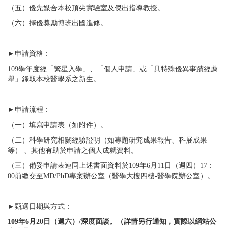
（五）優先媒合本校頂尖實驗室及傑出指導教授。
（六）擇優獎勵博班出國進修。
►申請資格：
109學年度經「繁星入學」、「個人申請」或「具特殊優異事蹟經薦
舉」錄取本校醫學系之新生。
►申請流程：
（一）填寫申請表（如附件）。
（二）科學研究相關經驗證明（如專題研究成果報告、科展成果
等） 、其他有助於申請之個人成就資料。
（三）備妥申請表連同上述書面資料於109年6月11日（週四）17：
00前繳交至MD/PhD專案辦公室（醫學大樓四樓-醫學院辦公室）。
►甄選日期與方式：
109年6月20日（週六）/深度面談。（詳情另行通知，實際以網站公