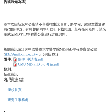
告或通知為準）
※本次因新冠肺炎疫情不舉辦招生說明會，將學程介紹簡章置於網
頁(如附件2)，有興趣的同學可自行下載閱讀。若有任何疑問，請來
電或至MD/PhD學程辦公室進行詳細詢問。
相關資訊請洽詢中國醫藥大學醫學院MD/PhD學程專案辦公室
(
tf3x@mail.cmu.edu.tw
or 分機2191)
附件:
附件_申請表.pdf
CMU MD-PhD 3.0 介紹.pdf
類別:
招生資訊
相關連結
學校首頁
研究生事務處