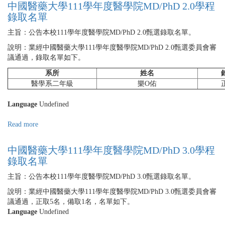
國
中國醫藥大學111學年度醫學院MD/PhD 2.0學程
醫
錄取名單
藥
大
主旨：公告本校111學年度醫學院MD/PhD 2.0甄選錄取名單。
學
說明：業經中國醫藥大學111學年度醫學院MD/PhD 2.0甄選委員會審
111
議通過，錄取名單如下。
學
年
系所
姓名
度
醫學系二年級
樂O佑
醫
學
Language
Undefined
院
MD/PhD
Read more
about
3.0
中
學
國
中國醫藥大學111學年度醫學院MD/PhD 3.0學程
程
醫
錄取名單
備
藥
取
大
主旨：公告本校111學年度醫學院MD/PhD 3.0甄選錄取名單。
生
學
遞
說明：業經中國醫藥大學111學年度醫學院MD/PhD 3.0甄選委員會審
111
補
議通過，正取5名，備取1名，名單如下。
學
錄
Language
Undefined
年
取
度