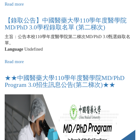
名
Read more
about
醫
單
中
學
國
院
【錄取公告】中國醫藥大學110學年度醫學院
醫
MD/PhD
MD/PhD 3.0學程錄取名單 (第二梯次)
藥
2.0
大
主旨：公告本校110學年度醫學院第二梯次MD/PhD 3.0甄選錄取名
學
學
單。
程
111
Language
Undefined
錄
學
取
年
Read more
about
名
度
【錄
單
醫
取
★★中國醫藥大學110學年度醫學院MD/PhD
學
公
Program 3.0招生訊息公告(第二梯次)★★
院
告】
MD/PhD
中
3.0
國
學
醫
程
藥
錄
大
取
學
名
110
單
學