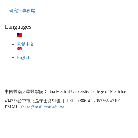
110
學
研究生事務處
年
度
Languages
醫
學
院
MD/PhD
繁體中文
Program
3.0
English
招
生
訊
息
公
中國醫藥大學醫學院 China Medical University College of Medicine
告
(第
404333台中市北區學士路91號 | TEL: +886-4-22053366 #2191 |
二
EMAIL:
shuen@mail.cmu.edu.tw
梯
次)★★