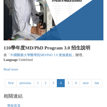
年
度
醫
學
院
MD/PhD
3.0
學
程
錄
110學年度MD/PhD Program 3.0 招生說明
取
名
依「
中國醫藥大學醫學院MD/PhD 3.0 實施要點
」辦理。
單
Language
Undefined
(第
二
Read more
about
梯
★★
次)
中
first
previous
1
2
3
4
5
6
next
last
國
醫
藥
相關連結
大
學
學校首頁