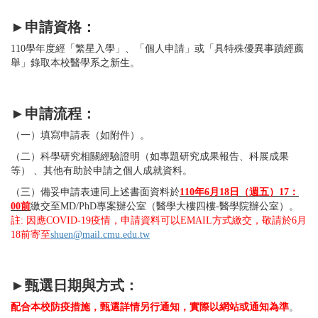
►
申請資格：
110學年度經「繁星入學」、「個人申請」或「具特殊優異事蹟經薦
舉」錄取本校醫學系之新生。
►
申請流程：
（一）填寫申請表（如附件）。
（二）科學研究相關經驗證明（如專題研究成果報告、科展成果
等） 、其他有助於申請之個人成就資料。
（三）備妥申請表連同上述書面資料於
110年6月18日（週五）17：
00前
繳交至MD/PhD專案辦公室（醫學大樓四樓-醫學院辦公室）。
註: 因應COVID-19疫情，申請資料可以EMAIL方式繳交，敬請於6月
18前寄至
shuen@mail.cmu.edu.tw
►
甄選日期與方式：
配合本校防疫措施，甄選詳情另行通知，實際以網站或通知為準
。