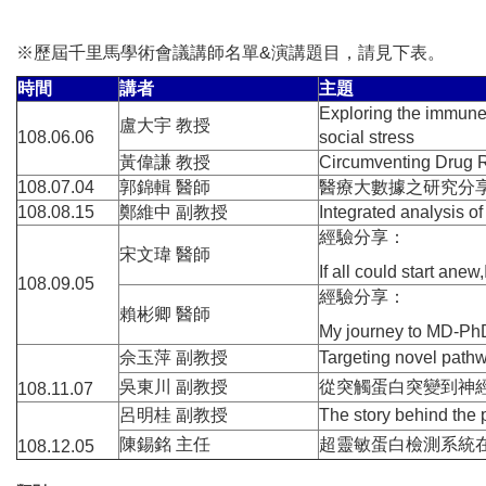
※歷屆千里馬學術會議講師名單&演講題目，請見下表。
時間
講者
主題
Exploring the immune
盧大宇 教授
108.06.06
social stress
黃偉謙 教授
Circumventing Drug R
108.07.04
郭錦輯 醫師
醫療大數據之研究分
108.08.15
鄭維中 副教授
Integrated analysis o
經驗分享：
宋文瑋 醫師
If all could start ane
108.09.05
經驗分享：
賴彬卿 醫師
My journey to MD-Ph
佘玉萍 副教授
Targeting novel p
吳東川 副教授
從突觸蛋白突變到神
108.11.07
呂明桂 副教授
The story behind the 
陳錫銘 主任
超靈敏蛋白檢測系統
108.12.05