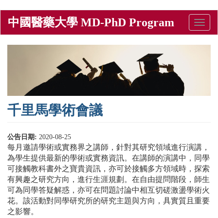
移
中國醫藥大學 MD-PhD Program
Toggle
至
naviga
主
內
容
千里馬學術會議
公告日期:
2020-08-25
每月邀請學術或實務界之講師，針對其研究領域進行演講，
為學生提供最新的學術或實務資訊。
在講師的演講中，同學
可接觸教科書外之寶貴資訊，亦可於接觸多方領域時，探索
有興趣之研究方向，進行生涯規劃。在自由提問階段，師生
可為同學答疑解惑，亦可在問題討論中相互切磋激盪學術火
花。
該活動對同學研究所的研究主題與方向，具實質且重要
之影響。