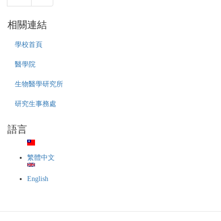
院
告】
生
中
物
國
相關連結
醫
醫
學
藥
學校首頁
研
大
究
學
醫學院
所
110
醫
學
生物醫學研究所
牙
年
學
度
研究生事務處
碩
醫
博
學
語言
士
院
學
MD/PhD
程
3.0
繁體中文
「預
學
備
程
研
English
錄
究
取
生」
名
(MD/PhD
單
2.0)
(第