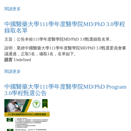
閱讀更多
關
於
中
中國醫藥大學111學年度醫學院MD/PhD 3.0學程
國
錄取名單
醫
藥
主旨：公告本校111學年度醫學院MD/PhD 3.0甄選錄取名單。
大
說明：業經中國醫藥大學111學年度醫學院MD/PhD 3.0甄選委員會審
學
議通過，正取5名，備取1名，名單如下。
111
語言
Undefined
學
年
閱讀更多
關
度
於
醫
中
學
中國醫藥大學111學年度醫學院MD/PhD Program
國
院
3.0學程甄選公告
醫
MD/PhD
藥
2.0
大
學
學
程
111
錄
學
取
年