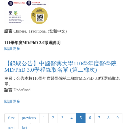
學
院
MD/PhD
Program
3.0
學
語言
Chinese, Traditional (繁體中文)
程
甄
111
學年度MD/PhD 2.0徵選說明
選
閱讀更多
關
公
於
告
中
【錄取公告】中國醫藥大學110學年度醫學院
國
MD/PhD 3.0學程錄取名單 (第二梯次)
醫
藥
主旨：公告本校110學年度醫學院第二梯次MD/PhD 3.0甄選錄取名
大
單。
學
語言
Undefined
111
學
閱讀更多
關
年
於
度
【錄
醫
first
previous
1
2
3
4
5
6
7
8
9
取
學
公
next
last