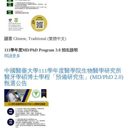
名
度
單
醫
學
院
MD/PhD
3.0
語言
Chinese, Traditional (繁體中文)
學
程
111學年度MD/PhD Program 3.0 招生說明
錄
閱讀更多
關
取
於
名
中
單
中國醫藥大學111學年度醫學院生物醫學研究所
國
醫牙學碩博士學程「預備研究生」(MD/PhD 2.0)
醫
甄選公告
藥
大
學
111
學
年
度
醫