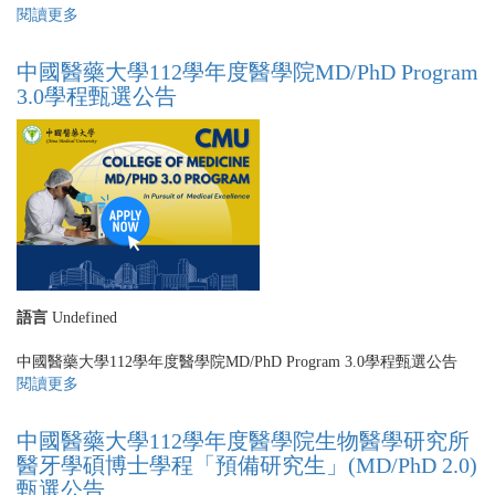
第
閱讀更多
關
一
於
梯
中
中國醫藥大學112學年度醫學院MD/PhD Program
次
國
3.0學程甄選公告
錄
醫
取
藥
名
大
單
學
醫
學
院
112
學
年
語言
Undefined
度
MD/PhD
中國醫藥大學112學年度醫學院MD/PhD Program 3.0學程甄選公告
2.0
閱讀更多
關
學
於
程
中
錄
中國醫藥大學112學年度醫學院生物醫學研究所
國
取
醫牙學碩博士學程「預備研究生」(MD/PhD 2.0)
醫
名
甄選公告
藥