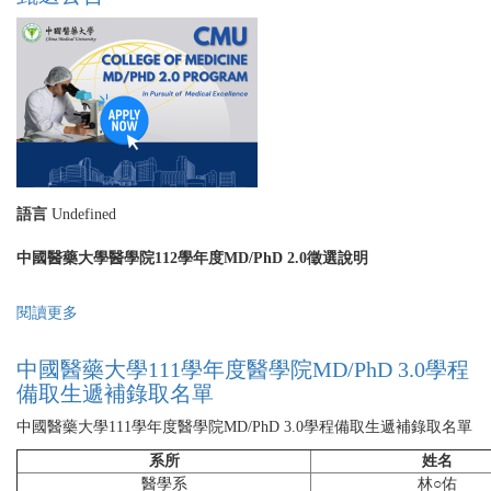
單
大
學
112
學
年
度
醫
學
院
語言
Undefined
MD/PhD
Program
中國醫藥大學醫學院112學年度MD/PhD 2.0徵選說明
3.0
學
程
閱讀更多
關
甄
於
選
中
中國醫藥大學111學年度醫學院MD/PhD 3.0學程
公
國
備取生遞補錄取名單
告
醫
藥
中國醫藥大學111學年度醫學院MD/PhD 3.0學程備取生遞補錄取名單
大
系所
姓名
學
醫學系
林○佑
112