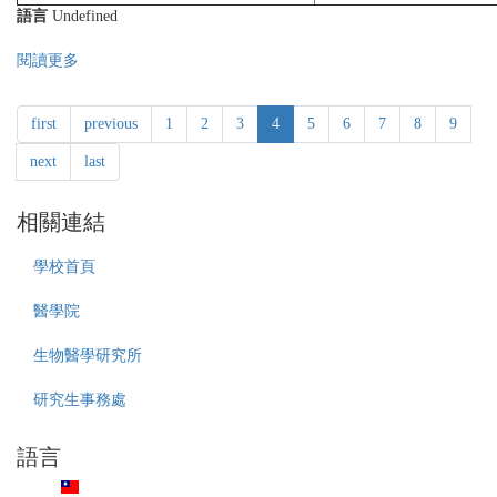
語言
Undefined
學
年
閱讀更多
關
度
於
醫
中
學
first
previous
1
2
3
4
5
6
7
8
9
國
院
醫
生
next
last
藥
物
大
醫
學
相關連結
學
111
研
學
究
學校首頁
年
所
度
醫
醫學院
醫
牙
學
學
生物醫學研究所
院
碩
MD/PhD
博
研究生事務處
3.0
士
學
學
語言
程
程
備
「預