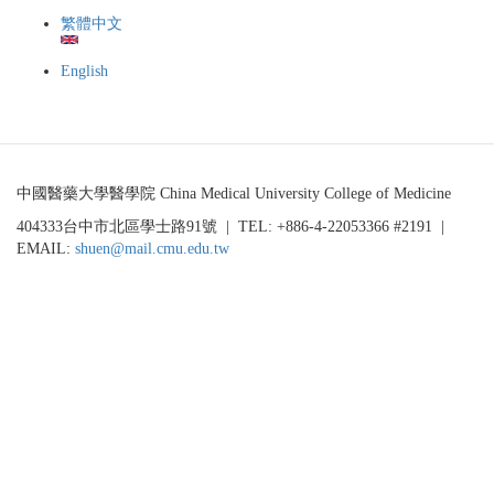
取
備
繁體中文
生
研
遞
究
English
補
生」
錄
(MD/PhD
取
2.0)
名
甄
單
選
公
中國醫藥大學醫學院 China Medical University College of Medicine
告
404333台中市北區學士路91號 | TEL: +886-4-22053366 #2191 |
EMAIL:
shuen@mail.cmu.edu.tw