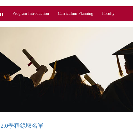
m
Program Introduction
Curriculum Planning
Faculty
 2.0學程錄取名單