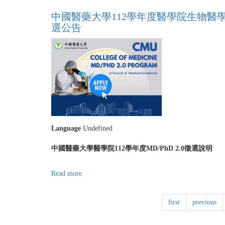
中
程
國
中國醫藥大學112學年度醫學院生物醫學研
錄
醫
取
選公告
藥
名
大
單
學
112
學
年
度
醫
學
院
Language
Undefined
MD/PhD
Program
中國醫藥大學醫學院112學年度MD/PhD 2.0徵選說明
3.0
學
程
Read more
about
甄
中
選
國
公
first
previous
醫
告
藥
大