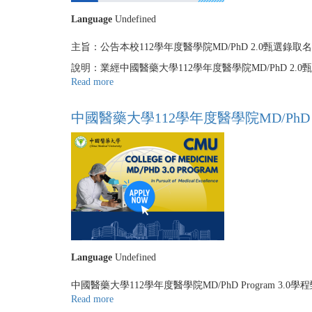
年
Language
Undefined
度
MD/PhD
主旨：公告本校112學年度醫學院MD/PhD 2.0甄選錄取
3.0
學
說明：業經中國醫藥大學112學年度醫學院MD/PhD 2
程
Read more
about
第
中
一
國
中國醫藥大學112學年度醫學院MD/PhD P
梯
醫
次
藥
錄
大
取
學
名
醫
單
學
院
112
學
年
Language
Undefined
度
MD/PhD
中國醫藥大學112學年度醫學院MD/PhD Program 3.0
2.0
Read more
about
學