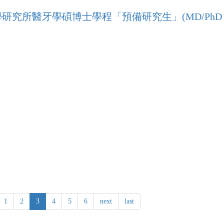
究所醫牙學碩博士學程「預備研究生」(MD/PhD 2
1
2
3
4
5
6
next
last