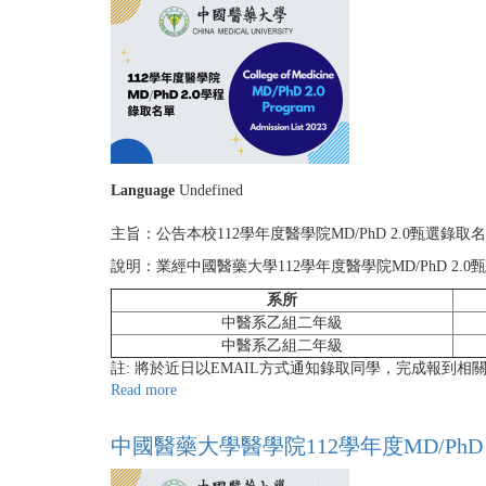
Language
Undefined
主旨：公告本校112學年度醫學院MD/PhD 2.0甄選錄取
說明：業經中國醫藥大學112學年度醫學院MD/PhD 2
系所
中醫系乙組二年級
中醫系乙組二年級
註: 將於近日以EMAIL方式通知錄取同學，完成報到相
Read more
about
中
國
中國醫藥大學醫學院112學年度MD/PhD
醫
藥