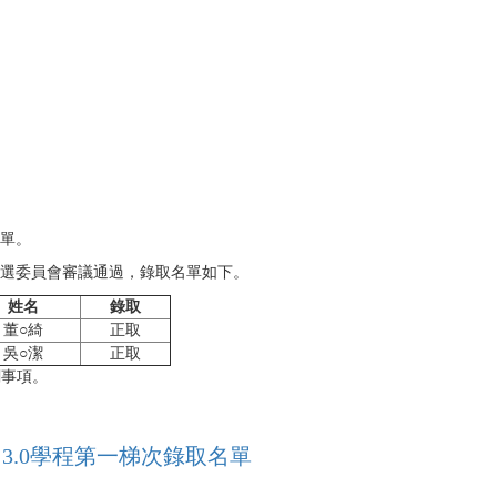
名單。
.0甄選委員會審議通過，錄取名單如下。
姓名
錄取
董○綺
正取
吳○潔
正取
關事項。
 3.0學程第一梯次錄取名單