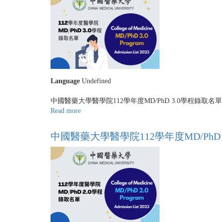
大
學
醫
學
院
112
學
年
Language
Undefined
度
MD/PhD
中國醫藥大學醫學院112學年度MD/PhD 3.0學程錄取名單
2.0
Read more
about
學
中
程
國
中國醫藥大學醫學院112學年度MD/PhD
錄
醫
取
藥
名
大
單
學
醫
學
院
112
學