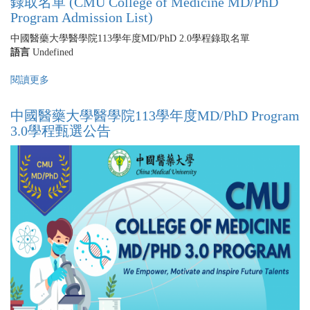
錄取名單 (CMU College of Medicine MD/PhD
醫
Program Admission List)
藥
大
中國醫藥大學醫學院113學年度MD/PhD 2.0學程錄取名單
學
語言
Undefined
醫
學
閱讀更多
關
院
於
113
中
中國醫藥大學醫學院113學年度MD/PhD Program
學
國
3.0學程甄選公告
年
醫
度
藥
MD/PhD
大
3.0
學
學
醫
程
學
錄
院
取
113
名
學
單
年
(CMU
度
College
MD/PhD
of
2.0