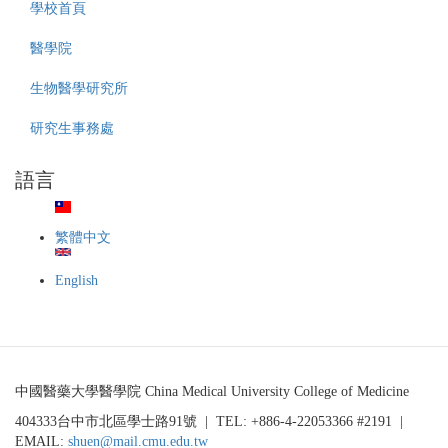
學
究
學校首頁
院
生」
112
(MD/PhD
醫學院
學
2.0)
年
甄
生物醫學研究所
度
選
MD/PhD
公
研究生事務處
2.0
告
學
語言
程
錄
取
繁體中文
名
單
English
中國醫藥大學醫學院 China Medical University College of Medicine
404333台中市北區學士路91號 | TEL: +886-4-22053366 #2191 |
EMAIL:
shuen@mail.cmu.edu.tw