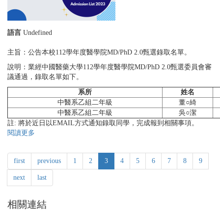
113
學
年
語言
Undefined
度
生
主旨：公告本校112學年度醫學院MD/PhD 2.0甄選錄取名單。
物
醫
說明：業經中國醫藥大學112學年度醫學院MD/PhD 2.0甄選委員會審
學
議通過，錄取名單如下。
研
系所
姓名
究
中醫系乙組二年級
董○綺
所
中醫系乙組二年級
吳○潔
醫
註: 將於近日以EMAIL方式通知錄取同學，完成報到相關事項。
牙
閱讀更多
關
學
於
碩
中
博
first
previous
1
2
3
4
5
6
7
8
9
國
士
醫
學
next
last
藥
程
大
「預
學
相關連結
備
醫
研