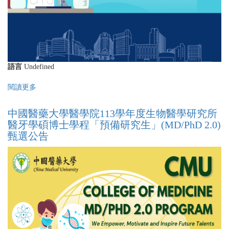
Medicine
學
MD/PhD
程
Program
錄
Admission
取
List)
名
單
(CMU
語言
Undefined
College
of
閱讀更多
關
Medicine
於
MD/PhD
中
中國醫藥大學醫學院113學年度生物醫學研究所
Program
國
醫牙學碩博士學程「預備研究生」(MD/PhD 2.0)
Admission
醫
甄選公告
List)
藥
大
學
醫
學
院
113
學
年