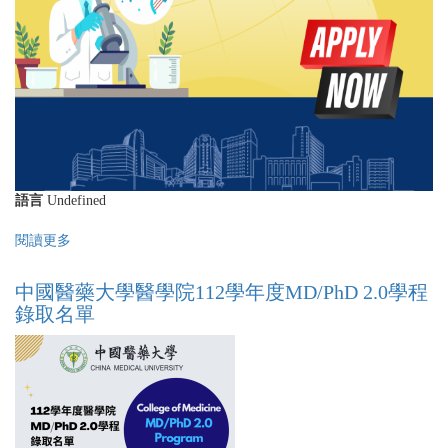
度
MD/PhD
Program
3.0
學
程
甄
選
公
告
語言
Undefined
閱讀更多
關
於
中
中國醫藥大學醫學院112學年度MD/PhD 2.0學程
國
錄取名單
醫
藥
大
學
醫
學
院