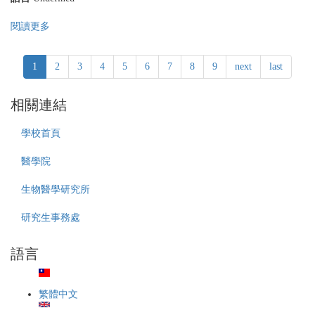
醫
醫
學
學
閱讀更多
關
研
院
於
究
114
中
所
學
1
2
3
4
5
6
7
8
9
next
last
國
醫
年
醫
牙
度
藥
學
相關連結
MD/PhD
大
碩
3.0
學
博
學校首頁
學
醫
士
程
學
學
醫學院
錄
院
程
取
114
「預
生物醫學研究所
名
學
備
單
年
研
研究生事務處
(CMU
度
究
College
MD/PhD
生」
of
語言
2.0
(醫
Medicine
學
師
MD/PhD
程
科
Program
錄
繁體中文
學
Admission
取
家