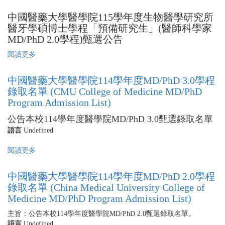
師
中國醫藥大學醫學院115學年度生物醫學研究所
科
學
醫牙學碩博士學程「預備研究生」(醫師科學家
家
MD/PhD 2.0學程)甄選公告
MD/PhD
閱讀更多
關
Program
於
3.0
中
學
中國醫藥大學醫學院114學年度MD/PhD 3.0學程
國
程
錄取名單 (CMU College of Medicine MD/PhD
醫
甄
Program Admission List)
藥
選
大
公
公告本校114學年度醫學院MD/PhD 3.0甄選錄取名單
學
告
語言
Undefined
醫
學
閱讀更多
關
院
於
115
中
中國醫藥大學醫學院114學年度MD/PhD 2.0學程
學
國
年
錄取名單 (China Medical University College of
醫
度
Medicine MD/PhD Program Admission List)
藥
生
大
主旨：公告本校114學年度醫學院MD/PhD 2.0甄選錄取名單。
物
學
語言
Undefined