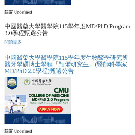
學
年
語言
Undefined
度
MD/PhD
中國醫藥大學醫學院115學年度MD/PhD Program
學
3.0學程甄選公告
程
錄
閱讀更多
關
取
於
名
中
單
中國醫藥大學醫學院115學年度生物醫學研究所
國
(CMU
醫牙學碩博士學程「預備研究生」(醫師科學家
醫
College
MD/PhD 2.0學程)甄選公告
藥
of
大
Medicine
學
MD/PhD
醫
Program
學
Admission
院
List)
115
學
年
度
語言
Undefined
醫