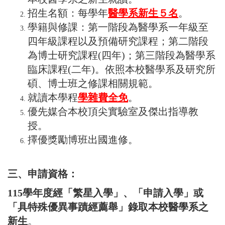
招生名額：每學年
醫學系新生５名
。
學籍與修課：第一階段為醫學系一年級至
四年級課程以及預備研究課程；第二階段
為博士研究課程(四年)；第三階段為醫學系
臨床課程(二年)。依照本校醫學系及研究所
碩、博士班之修課相關規範。
就讀本學程
學雜費全免
。
優先媒合本校頂尖實驗室及傑出指導教
授。
擇優獎勵博班出國進修。
三、申請資格：
115
學年度經
「繁星入學」
、
「申請入學」
或
「具特殊優異事蹟經薦舉」
錄取本校
醫學系之
新生
。