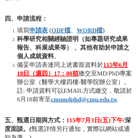
四、申請流程：
填寫
申請表
(
ODF
檔
、
WORD檔
)
科學研究相關經驗證明（如專題研究成果
報告、科展成果等） 、其他有助於申請之
個人成就資料
。
備妥申請表連同上述書面資料於
115
年6月
18日（週四）17：00前
繳交至MD/PhD專案
辦公室（醫學大樓四樓-醫學院辦公室）。
註: 申請資料可以EMAIL方式繳交，敬請於
6月18前寄至
cmumdphd@cmu.edu.tw
五、甄選日期與方式：
115年7月3日(五)下午
/深
度面談。(
甄選詳情另行通知，實際以網站或通
知為準。)