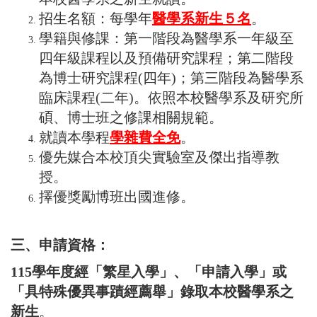
招生名額：每學年
醫學系新生５名
。
學籍與修課：第一階段為醫學系一年級至
四年級課程以及預備研究課程；第二階段
為博士研究課程(四年)；第三階段為醫學系
臨床課程(二年)。依照本校醫學系及研究所
碩、博士班之修課相關規範。
就讀本學程
學雜費全免
。
優先媒合本校頂尖實驗室及傑出指導教
授。
擇優獎勵博班出國進修。
三、申請資格：
115
學年度經
「繁星入學」
、
「申請入學」
或
「具特殊優異事蹟經薦舉」
錄取本校
醫學系之
新生
。