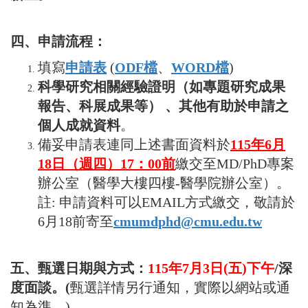
四、申請流程：
填寫
申請表
(
ODF
檔
、
WORD檔
)
科學研究相關經驗證明（如專題研究成果
報告、科展成果等） 、其他有助於申請之
個人成就資料
。
備妥申請表連同上述書面資料於
115
年6月
18日（週四）17：00前
繳交至MD/PhD專案
辦公室（醫學大樓四樓-醫學院辦公室）。
註: 申請資料可以EMAIL方式繳交，敬請於
6月18前寄至
cmumdphd@cmu.edu.tw
五、甄選日期與方式：
115年7月3日(五)下午
/深
度面談。(
甄選詳情另行通知，實際以網站或通
知為準。)