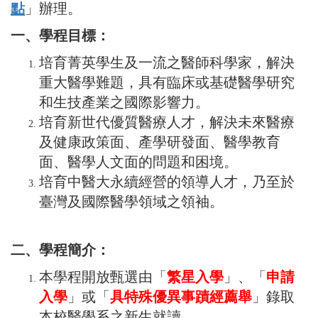
點
」辦理。
一、學程目標：
培育菁英學生及一流之醫師科學家，解決
重大醫學難題，具有臨床或基礎醫學研究
和生技產業之國際影響力。
培育新世代優質醫療人才，解決未來醫療
及健康政策面、產學研發面、醫學教育
面、醫學人文面的問題和困境。
培育中醫大永續經營的領導人才，乃至於
臺灣及國際醫學領域之領袖。
二、學程簡介：
本學程開放甄選由「
繁星入學
」、「
申請
入學
」或「
具特殊優異事蹟經薦舉
」錄取
本校醫學系之新生就讀。