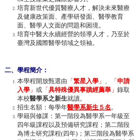
培育新世代優質醫療人才，解決未來醫療
及健康政策面、產學研發面、醫學教育
面、醫學人文面的問題和困境。
培育中醫大永續經營的領導人才，乃至於
臺灣及國際醫學領域之領袖。
二、學程簡介：
本學程開放甄選由
「
繁星入學
」
、
「
申請
入學
」
或
「
具特殊優異事蹟經薦舉
」
錄取
本校
醫學系之新生
就讀。
招生名額：每學年
醫學系新生５名
。
學籍與修課：第一階段為醫學系一年級至
四年級課程以及預備研究課程；第二階段
為博士研究課程(四年)；第三階段為醫學系