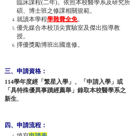
臨床課程(二年)。依照本校醫學系及研究所
碩、博士班之修課相關規範。
就讀本學程
學雜費全免
。
優先媒合本校頂尖實驗室及傑出指導教
授。
擇優獎勵博班出國進修。
三、申請資格：
114學年度經
「繁星入學」
、
「申請入學」
或
「具特殊優異事蹟經薦舉」
錄取本校
醫學系之
新生
。
四、申請流程：
填寫
申請
表
。