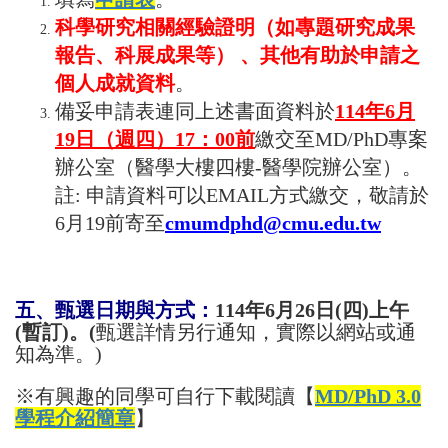
科學研究相關經驗證明（如專題研究成果
報告、科展成果等） 、其他有助於申請之
個人成就資料
。
備妥申請表連同上述書面資料於
114
年6月
19日（週四）17：00前
繳交至MD/PhD專案
辦公室（醫學大樓四樓-醫學院辦公室）。
註: 申請資料可以EMAIL方式繳交，敬請於
6月19前寄至
cmumdphd
@cmu.edu.tw
五、甄選日期與方式：
114年6月26日(四)上午
(暫訂)。(
甄選詳情另行通知，實際以網站或通
知為準。)
※有興趣的同學可自行下載閱讀【
MD/PhD 3.0
學程介紹簡
章
】