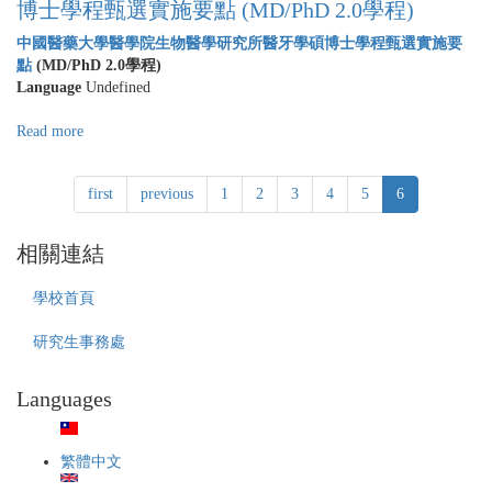
研
博士學程甄選實施要點 (MD/PhD 2.0學程)
醫
究
藥
中國醫藥大學醫學院生物醫學研究所醫牙學碩博士學程甄選實施要
所
大
點
(MD/PhD 2.0學程)
醫
學
Language
Undefined
牙
109
學
學
Read more
about
碩
年
中
博
度
國
士
醫
first
previous
1
2
3
4
5
6
醫
學
學
藥
程
院
大
「預
相關連結
MD/PhD
學
備
program
醫
研
學校首頁
3.0
學
究
招
院
生」
研究生事務處
生
生
(MD/PhD)
訊
物
甄
息
Languages
醫
選
公
學
訊
告
研
息
★★
究
繁體中文
公
所
告