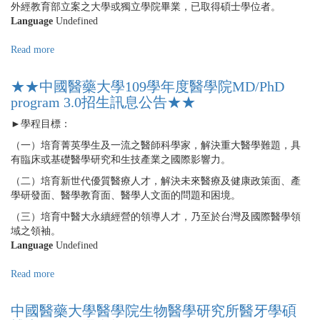
外經教育部立案之大學或獨立學院畢業，已取得碩士學位者。
Language
Undefined
Read more
about
★★
中
★★中國醫藥大學109學年度醫學院MD/PhD
國
program 3.0招生訊息公告★★
醫
藥
►學程目標：
大
（一）培育菁英學生及一流之醫師科學家，解決重大醫學難題，具
學
有臨床或基礎醫學研究和生技產業之國際影響力。
109
學
（二）培育新世代優質醫療人才，解決未來醫療及健康政策面、產
年
學研發面、醫學教育面、醫學人文面的問題和困境。
度
（三）培育中醫大永續經營的領導人才，乃至於台灣及國際醫學領
醫
域之領袖。
學
Language
Undefined
院
生
Read more
about
物
★★
醫
中
學
中國醫藥大學醫學院生物醫學研究所醫牙學碩
國